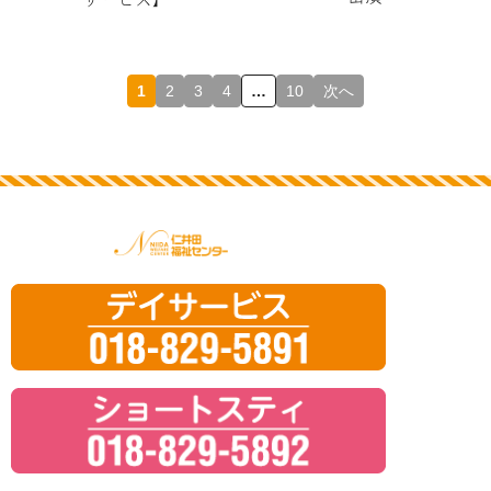
投
1
2
3
4
…
10
次へ
稿
ナ
ビ
ゲ
仁井田福祉
ー
シ
ョ
ン